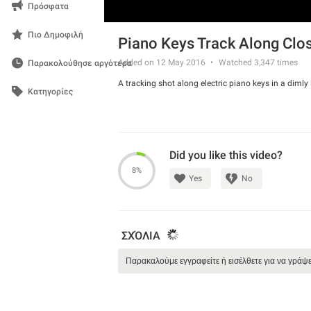
Πρόσφατα
Πιο Δημοφιλή
Piano Keys Track Along Clo
Added on 12 May 2016
Watched
3,347
times
Παρακολούθησε αργότερα
A tracking shot along electric piano keys in a dimly 
Κατηγορίες
Did you like this video?
8%
Yes
No
ΣΧΌΛΙΑ