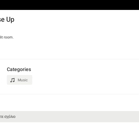
se Up
lit room.
Categories
Music