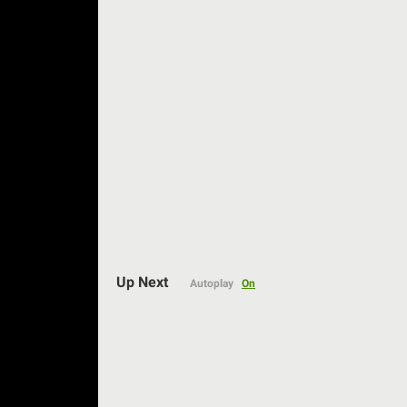
Auto
144p
Up Next
Autoplay
On
240p
360p
480p
720p
1080p