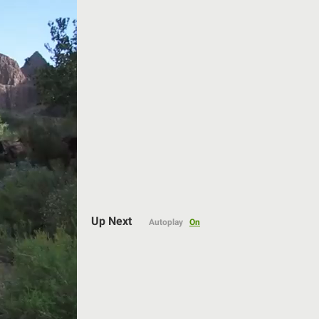
Auto
Up Next
Autoplay
On
144p
240p
360p
480p
720p