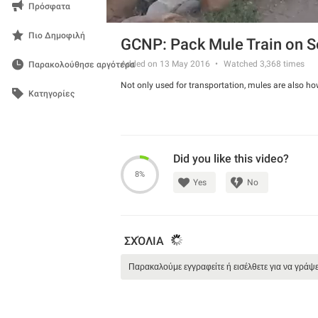
Πρόσφατα
Πιο Δημοφιλή
GCNP: Pack Mule Train on So
Added on 13 May 2016
Watched
3,368
times
Παρακολούθησε αργότερα
Not only used for transportation, mules are also h
Κατηγορίες
Did you like this video?
8%
Yes
No
ΣΧΌΛΙΑ