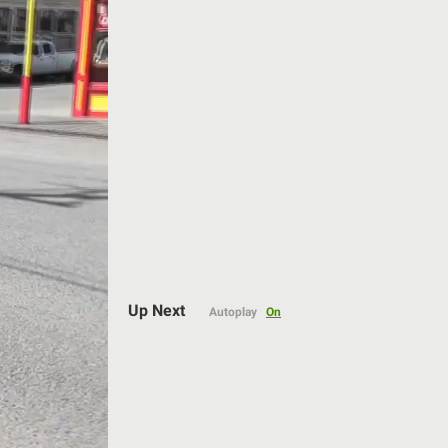
Auto
Up Next
Autoplay
On
144p
240p
360p
480p
720p