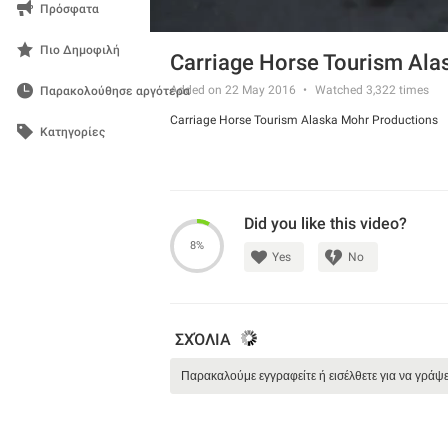
Πρόσφατα
Πιο Δημοφιλή
Carriage Horse Tourism Ala
Added on 22 May 2016
Watched
3,322
times
Παρακολούθησε αργότερα
Carriage Horse Tourism Alaska Mohr Productions
Κατηγορίες
Did you like this video?
8%
Yes
No
ΣΧΌΛΙΑ