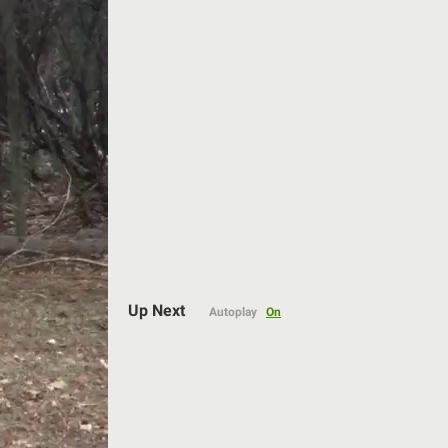
Auto
Up Next
Autoplay
On
144p
240p
360p
480p
720p